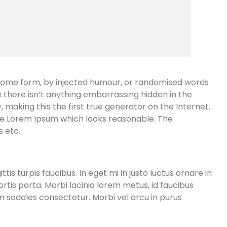
n some form, by injected humour, or randomised words
e there isn’t anything embarrassing hidden in the
making this the first true generator on the Internet.
ate Lorem Ipsum which looks reasonable. The
 etc.
s turpis faucibus. In eget mi in justo luctus ornare in
ortis porta. Morbi lacinia lorem metus, id faucibus
sum sodales consectetur. Morbi vel arcu in purus