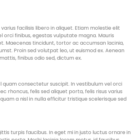
rius facilisis libero in aliquet. Etiam molestie elit
el orci finibus, egestas vulputate magna. Mauris
eget. Maecenas tincidunt, tortor ac accumsan lacinia,
ctumst. Proin sed volutpat leo, ut euismod ex. Aenean
attis, finibus odio sed, dictum ex.
l quam consectetur suscipit. In vestibulum vel orci
rhoncus, felis sed aliquet porta, felis risus varius
m a nisl in nulla efficitur tristique scelerisque sed
s turpis faucibus. In eget mi in justo luctus ornare in
ortis porta. Morbi lacinia lorem metus, id faucibus