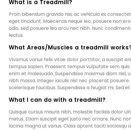
What is a Treadmill?
Proin bibendum gravida nisi, ac vehicula ex consectetu
eget tincidunt. Maecenas neque leo, posuere non eros no
odio, sed posuere leo arcu nec nibh. Nunc condimentum 
lectus.
What Areas/Muscles a treadmill works
Vivamus varius felis vitae dolor porttitor, a suscipit
tempus sapien. Praesent tempus vulputate sem quis v
enim et malesuada. Suspendisse maximus diam nisl, ut 
nibh massa. Integer iaculis nisl nec placerat posuere. 
scelerisque faucibus. Suspendisse a feugiat mi. Sed e
What I can do with a treadmill?
Quisque cursus mauris nibh, molestie facilisis dolor u
metus. Etiam suscipit eget justo nec ornare. Nunc non ul
lacinia magna ut varius. Class aptent taciti sociosqu