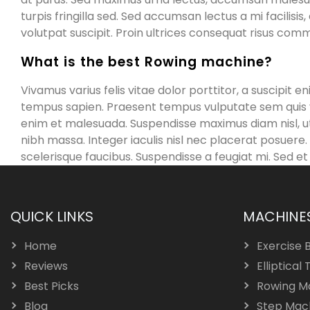
turpis fringilla sed. Sed accumsan lectus a mi facilisi
volutpat suscipit. Proin ultrices consequat risus comm
What is the best Rowing machine?
Vivamus varius felis vitae dolor porttitor, a suscipit
tempus sapien. Praesent tempus vulputate sem quis v
enim et malesuada. Suspendisse maximus diam nisl, ut 
nibh massa. Integer iaculis nisl nec placerat posuere. 
scelerisque faucibus. Suspendisse a feugiat mi. Sed e
QUICK LINKS
MACHINE
Home
Exercise 
Reviews
Elliptical 
Best Picks
Rowing M
Blog
Step Mac