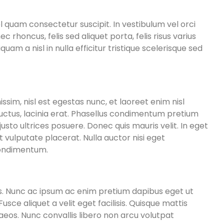
l quam consectetur suscipit. In vestibulum vel orci
rhoncus, felis sed aliquet porta, felis risus varius
m a nisl in nulla efficitur tristique scelerisque sed
ssim, nisl est egestas nunc, et laoreet enim nisl
uctus, lacinia erat. Phasellus condimentum pretium
sto ultrices posuere. Donec quis mauris velit. In eget
t vulputate placerat. Nulla auctor nisi eget
 condimentum.
rtis. Nunc ac ipsum ac enim pretium dapibus eget ut
usce aliquet a velit eget facilisis. Quisque mattis
aeos. Nunc convallis libero non arcu volutpat