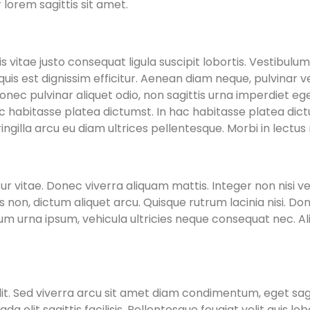
lorem sagittis sit amet.
vitae justo consequat ligula suscipit lobortis. Vestibulum va
uis est dignissim efficitur. Aenean diam neque, pulvinar v
. Donec pulvinar aliquet odio, non sagittis urna imperdiet 
n hac habitasse platea dictumst. In hac habitasse platea di
illa arcu eu diam ultrices pellentesque. Morbi in lectus m
r vitae. Donec viverra aliquam mattis. Integer non nisi ve
n, dictum aliquet arcu. Quisque rutrum lacinia nisi. Donec 
urna ipsum, vehicula ultricies neque consequat nec. Aliqua
t. Sed viverra arcu sit amet diam condimentum, eget sagitti
lit sagittis facilisis. Pellentesque feugiat velit quis lob