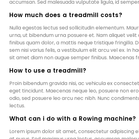
accumsan. Sed malesuada vulputate ligula, id semper 
How much does a treadmill costs?
Nulla egestas lectus sed sollicitudin elementum. Mauris 
urna, ut bibendum urna posuere et. Nam aliquet velit q
finibus quam dolor, a mattis neque tristique fringilla
sem nisi varius felis, a vestibulum elit arcu vel ex. I
sit amet diam non augue semper finibus. Maecenas fring
How to use a treadmill?
Proin bibendum gravida nisi, ac vehicula ex consectetu
eget tincidunt. Maecenas neque leo, posuere non eros no
odio, sed posuere leo arcu nec nibh. Nunc condimentum 
lectus.
What can i do with a Rowing machine?
Lorem ipsum dolor sit amet, consectetur adipiscing eli
at purus. Sed maximus urna lectus, accumsan malesuada e