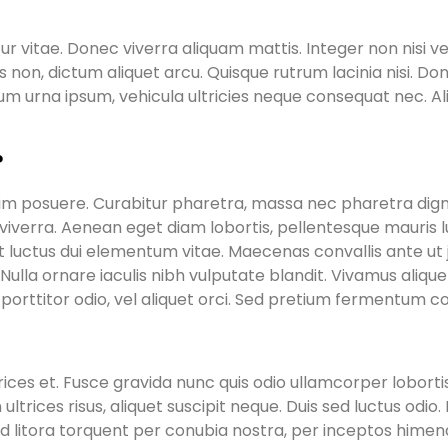
r vitae. Donec viverra aliquam mattis. Integer non nisi ve
n, dictum aliquet arcu. Quisque rutrum lacinia nisi. Donec 
urna ipsum, vehicula ultricies neque consequat nec. Aliqua
?
 enim posuere. Curabitur pharetra, massa nec pharetra digni
iverra. Aenean eget diam lobortis, pellentesque mauris l
luctus dui elementum vitae. Maecenas convallis ante ut ju
Nulla ornare iaculis nibh vulputate blandit. Vivamus alique
t porttitor odio, vel aliquet orci. Sed pretium fermentum
ltrices et. Fusce gravida nunc quis odio ullamcorper lobo
trices risus, aliquet suscipit neque. Duis sed luctus odio. F
 ad litora torquent per conubia nostra, per inceptos himen