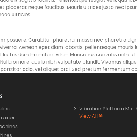
s, et placerat neque faucibus. Mauris ultrices justo nec ip
odo ultricies.
 enim posuere. Curabitur pharetra, massa nec pharetra digni
iverra. Aenean eget diam lobortis, pellentesque mauris l
luctus dui elementum vitae. Maecenas convallis ante ut ju
Nulla ornare iaculis nibh vulputate blandit. Vivamus alique
t porttitor odio, vel aliquet orci. Sed pretium fermentum
S
Bikes
Vibration Platform Mac
View All
Trainer
achines
hines